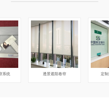
卷帘
定制企业标识帘
手动