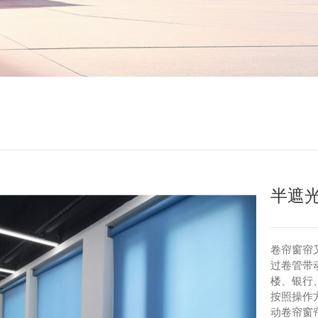
半遮
卷帘窗帘
过卷管带
楼、银行
按照操作
动卷帘窗