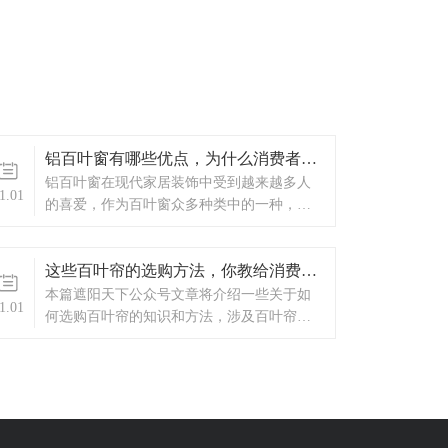
铝百叶窗有哪些优点，为什么消费者就爱它
​铝百叶窗在现代家居装饰中受到越来越多人
1.01
的喜爱，作为百叶窗众多种类中的一种，其
美观的造型和高耐用性成为许多人选择的原
因之一。
这些百叶帘的选购方法，你教给消费者了知道吗
​本篇遮阳天下公众号文章将介绍一些关于如
1.01
何选购百叶帘的知识和方法，涉及百叶帘的
特点、设计原理等知识。 窗帘的主要作用是
与外界隔绝，保持室内的私密性，同时又是
家装不可或缺的装饰品。