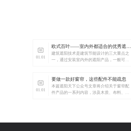
欧式百叶——室内外都适合的优秀遮阳帘
​建筑遮阳技术是建筑节能设计的三大重点之
01.01
一，通过安装室内外的遮阳产品，一般可节
省30%以上的能耗，实现“夏季隔热，冬季保
温”的两大功能。
要做一款好窗帘，这些配件不能疏忽
​本篇遮阳天下公众号文章将介绍关于窗帘配
01.01
件产品的一系列内容，涉及木质、布料、金
属等窗帘配件的材料、设计等知识，要是觉
得好，记得“观后转发”。