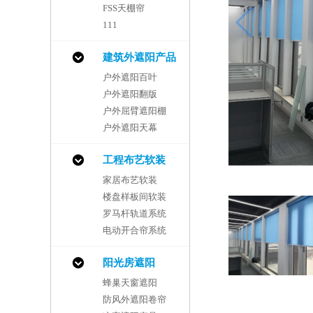
FSS天棚帘
111
建筑外遮阳产品
户外遮阳百叶
户外遮阳翻版
户外屈臂遮阳棚
户外遮阳天幕
工程布艺软装
家居布艺软装
楼盘样板间软装
罗马杆轨道系统
电动开合帘系统
阳光房遮阳
蜂巢天窗遮阳
防风外遮阳卷帘