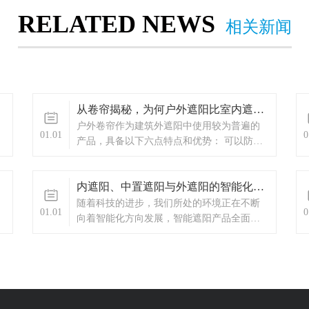
RELATED NEWS
相关新闻
从卷帘揭秘，为何户外遮阳比室内遮阳效果好
​户外卷帘作为建筑外遮阳中使用较为普遍的
01.01
0
产品，具备以下六点特点和优势： 可以防止
大部分热量进入窗户。特别是在炎热的季
节，减少了需要使用空调的次数。在冬季，
内遮阳、中置遮阳与外遮阳的智能化发展
通过减少热量损失来保持家中温度。
​随着科技的进步，我们所处的环境正在不断
01.01
0
向着智能化方向发展，智能遮阳产品全面进
入我们的生活。 建筑遮阳能合理控制太阳光
线进入室内，减少建筑空调能耗和人工照明
用电，改善室内光环境，是实现建筑节能的
最有效方法之一。