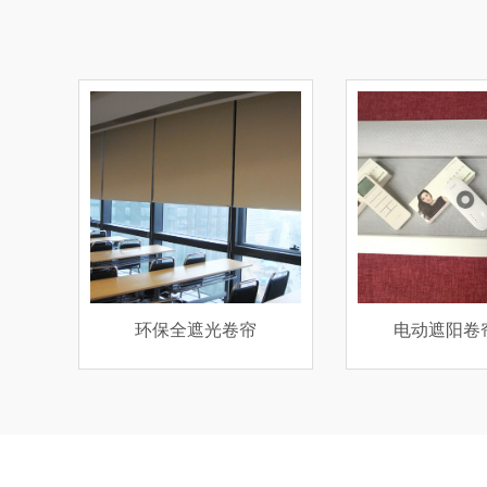
电动遮阳卷帘系统
透景遮阳