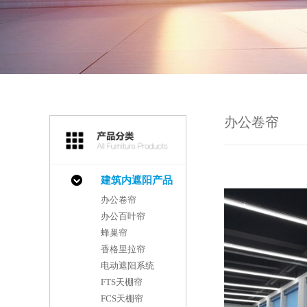
办公卷帘
建筑内遮阳产品
办公卷帘
办公百叶帘
蜂巢帘
香格里拉帘
电动遮阳系统
FTS天棚帘
FCS天棚帘