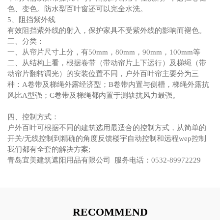
色、变色。防水型百叶窗还可以完全水洗。
5、阻挡紫外线
有效阻挡紫外线的射入，保护家具不受紫外线的影响而褪色。
三、分类：
一、从帘片尺寸上分，有50mm，80mm，90mm，100mm等
二、从结构上看，根据卷带（带动帘片上下运行）及梯绳（带
动帘片翻转调光）的安装位置不同，户外百叶帘主要分为三
种：A卷带及梯绳外露经济型；B卷带内置与侧槽，梯绳外露抗
风比A型强；C卷带及梯绳都内置于测轨抗风力最强。
四、控制方式：
户外百叶可根据不同的建筑选用最适合的控制方式，从简单的
开关/无线控制到精确的角度反馈楼宇自动控制和远程wep控制
我们都有全套的解决方案;
青岛宜美建筑遮阳用品有限公司 服务电话：0532-89972229
RECOMMEND