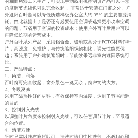
的釉面烤漆工艺生产，可实现手动或电机控制该产品可以任意
角度调节光线也可以完全收起， 非常适于安装在门窗之外。户
外遮阳百叶窗可以降低所选样板办公室大约 95% 的主要能源消
耗。由此就提出了是否还有必要使用空调或选择更小功率空调
的问题，节省用于空调的投资成本；使用户外百叶后用户可以
再降低长期的运营成本。
户外百叶系列产品，采用铝合金、玻璃或高分子PCTC材料作叶
片，高强度、免维护，与传统遮阳织物相比，调光性能更优
越；系统用于户外建筑遮阳时，节能效果远非室内遮阳系统可
比。
二、产品特点：
1、简洁、利落
百叶窗可完全收起，窗外景色一览无余，窗户简约大方。
2、冬暖夏凉
采用了隔热性好的材料，有效保持室内温度，达到了节省能源
的目的。
3、控制射入光线
以调整叶片角度来控制射入光线，可以任意调节叶片，至最适
合的位置。
4、清洁方便
平时只需以抹布擦拭即可。清洗时请用中性洗剂。不必担心褪