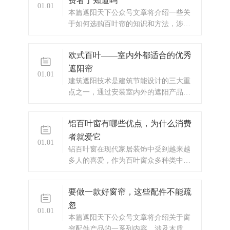
费者了知道吗
持家中温度。
01.01
​本篇遮阳天下公众号文章将介绍一些关
于如何选购百叶帘的知识和方法，涉及
百叶帘的特点、设计原理等知识。 窗帘
的主要作用是与外界隔绝，保持室内的
欧式百叶——室内外都适合的优秀
私密性，同时又是家装不可或缺的装饰
遮阳帘
品。
01.01
​建筑遮阳技术是建筑节能设计的三大重
点之一，通过安装室内外的遮阳产品，
一般可节省30%以上的能耗，实现“夏季
隔热，冬季保温”的两大功能。
铝百叶窗有哪些优点，为什么消费
者就爱它
01.01
​铝百叶窗在现代家居装饰中受到越来越
多人的喜爱，作为百叶窗众多种类中的
一种，其美观的造型和高耐用性成为许
多人选择的原因之一。
要做一款好窗帘，这些配件不能疏
忽
01.01
​本篇遮阳天下公众号文章将介绍关于窗
帘配件产品的一系列内容，涉及木质、