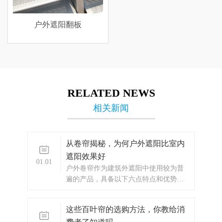
户外遮阳翻板
RELATED NEWS
相关新闻
从卷帘揭秘，为何户外遮阳比室内
遮阳效果好
01.01
​户外卷帘作为建筑外遮阳中使用较为普
遍的产品，具备以下六点特点和优势：
可以防止大部分热量进入窗户。特别是
在炎热的季节，减少了需要使用空调的
这些百叶帘的选购方法，你教给消
次数。在冬季，通过减少热量损失来保